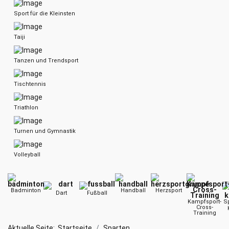
Sport für die Kleinsten
Taiji
Tanzen und Trendsport
Tischtennis
Triathlon
Turnen und Gymnastik
Volleyball
Badminton
Handball
Herzsport
Dart
Fußball
Kampfsport-
Sp
Cross-
Training
Aktuelle Seite:
Startseite
Sparten