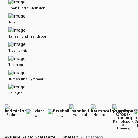
Sport für die Kleinsten
Taiji
Tanzen und Trendsport
Tischtennis
Triathlon
Turnen und Gymnastik
Volleyball
Badminton
Handball
Herzsport
Dart
Fußball
Kampfsport-
Sp
Cross-
Training
Aktuelle Seite:
Startseite
Sparten
Triathlon