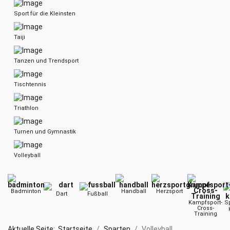
Sport für die Kleinsten
Taiji
Tanzen und Trendsport
Tischtennis
Triathlon
Turnen und Gymnastik
Volleyball
Badminton
Handball
Herzsport
Dart
Fußball
Kampfsport-
Sp
Cross-
Training
Aktuelle Seite:
Startseite
Sparten
Volleyball