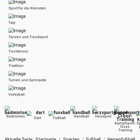
Sport für die Kleinsten
Taiji
Tanzen und Trendsport
Tischtennis
Triathlon
Turnen und Gymnastik
Volleyball
Badminton
Handball
Herzsport
Dart
Fußball
Kampfsport-
Sp
Cross-
Training
Aktuelle Seite:
Startseite
Sparten
Fußball
Herrenfußball